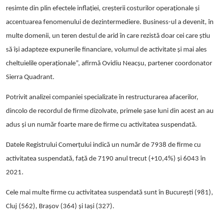
resimte din plin efectele inflației, creșterii costurilor operaționale și
accentuarea fenomenului de dezintermediere
. Business-ul a devenit, în
multe domenii, un teren destul de arid în care rezistă doar cei care știu
să își adapteze expunerile financiare, volumul de activitate și mai ales
cheltuielile operaționale”, afirmă
Ovidiu Neacșu, partener coordonator
Sierra Quadrant.
Potrivit analizei companiei specializate în restructurarea afacerilor,
dincolo de recordul de firme dizolvate, primele șase luni din acest an au
adus și un
număr foarte mare de firme cu activitatea suspendată
.
Datele Registrului Comerțului indică un număr de
7938 de firme cu
activitatea suspendată,
față de 7190 anul trecut (+10,4%) și 6043 în
2021.
Cele mai multe firme cu activitatea suspendată sunt în București (981),
Cluj (562), Brașov (364) și Iași (327).