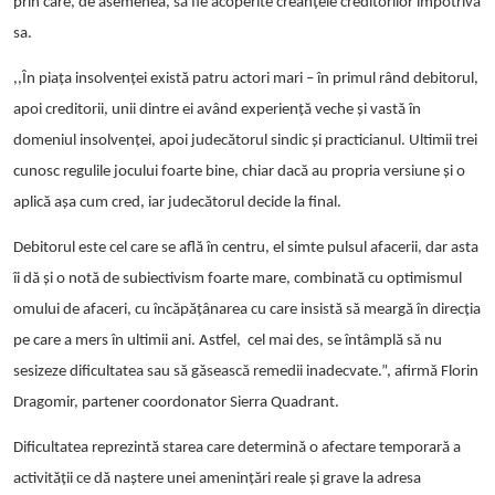
prin care, de asemenea, să fie acoperite creanțele creditorilor împotriva
sa.
,,În piața insolvenței există
patru actori mari
– în primul rând debitorul,
apoi creditorii, unii dintre ei având experiență veche și vastă în
domeniul insolvenței, apoi judecătorul sindic și practicianul. Ultimii trei
cunosc regulile jocului foarte bine, chiar dacă au propria versiune și o
aplică așa cum cred, iar judecătorul decide la final.
Debitorul este cel care se află în centru
, el simte pulsul afacerii
, dar asta
îi dă și o notă de subiectivism foarte mare, combinată cu optimismul
omului de afaceri, cu încăpățânarea cu care insistă să meargă în direcția
pe care a mers în ultimii ani. Astfel, cel mai des, se întâmplă să nu
sesizeze dificultatea sau să găsească remedii inadecvate.”, afirmă Florin
Dragomir, partener coordonator Sierra Quadrant.
Dificultatea reprezintă starea care determină o afectare temporară a
activităţii ce dă naştere unei ameninţări reale şi grave la adresa