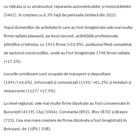
cu ridicata şi cu amănuntul
; repararea autovehiculelor şi motocicletelor
(5401), în creștere cu 6,3% față de perioada similară din 2022.
Topul domeniilor de activitate în care au fost înregistrate cele mai multe
firme radiate plasează, pe locul secund, activităţile profesionale,
ştiinţifice şi tehnice, cu 1915 firme (+33,9%), podiumul fiind completat
de sectorul construcțiilor, unde au fost înregistrate 1796 firme radiate
(+17,2%).
Locurile următoare sunt ocupate de transport și depozitare
(1491/+14,6%), Informaţii şi comunicaţii (1195/ +61,2%) și Hoteluri şi
restaurante (1127/ +17,5%).
La nivel regional, cele mai multe firme dizolvate au fost consemnate în
București (4119), Cluj (1004), Constanța (892), Ilfov (870) și Brașov
(723). Cea mai mare creștere de firme dizolvate a fost înregistrată în
Botoșani, de 118% ( 338).