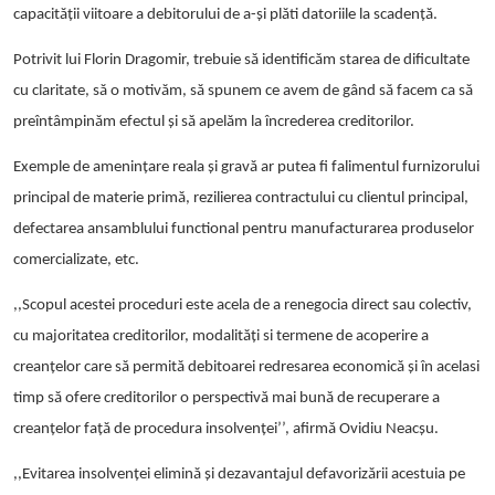
capacităţii viitoare a debitorului de a-şi plăti datoriile la scadenţă.
Potrivit lui Florin Dragomir, trebuie să identificăm starea de dificultate
cu claritate, să o motivăm, să spunem ce avem de gând să facem ca să
preîntâmpinăm efectul și să apelăm la încrederea creditorilor.
Exemple de amenințare reala și gravă ar putea fi falimentul furnizorului
principal de materie primă, rezilierea contractului cu clientul principal,
defectarea ansamblului functional pentru manufacturarea produselor
comercializate, etc.
,,Scopul acestei proceduri este acela de a renegocia direct sau colectiv,
cu majoritatea creditorilor, modalități si termene de acoperire a
creanțelor care să permită debitoarei redresarea economică și în acelasi
timp să ofere creditorilor o perspectivă mai bună de recuperare a
creanțelor față de procedura insolvenței’’, afirmă Ovidiu Neacșu.
,,
Evitarea insolvenței elimină și dezavantajul defavorizării acestuia pe