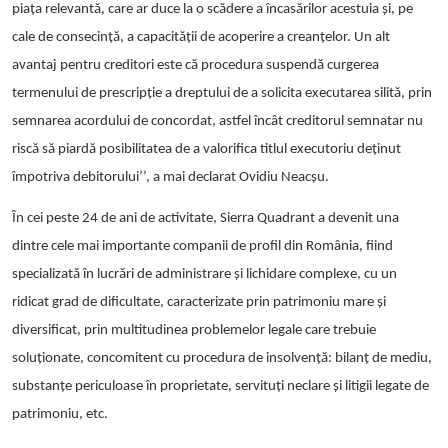
piața relevantă
, care ar duce la o scădere a încasărilor acestuia și, pe
cale de consecință, a capacității de acoperire a creanțelor. Un alt
avantaj pentru creditori este că procedura suspendă curgerea
termenului de prescripție a dreptului de a solicita executarea silită, prin
semnarea acordului de concordat, astfel încât creditorul semnatar nu
riscă să piardă posibilitatea de a valorifica titlul executoriu deținut
împotriva debitorului’’, a mai declarat Ovidiu Neacșu.
În cei peste 24 de ani de activitate, Sierra Quadrant a devenit una
dintre cele mai importante companii de profil din România, fiind
specializată în lucrări de administrare și lichidare complexe, cu un
ridicat grad de dificultate, caracterizate prin patrimoniu mare și
diversificat, prin multitudinea problemelor legale care trebuie
soluționate, concomitent cu procedura de insolvență: bilanț de mediu,
substanțe periculoase în proprietate, servituți neclare și litigii legate de
patrimoniu, etc.