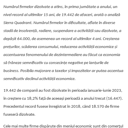
Numărul firmelor dizolvate a atins, în prima jumătate a anului, un
nivel record al ultimilor 15 ani, de 19.442 de afaceri, arată o analiză
Sierra Quadrant. Numărul firmelor în dificultate, aflate în diverse
stadii de insolvență, radiere, suspendare a activității sau dizolvate, a
depășit 64.000, de asemenea un record al ultimilor 4 ani. Creșterea
prețurilor, scăderea consumului, reducerea activității economice și
accentuarea fenomenului de dezintermediere au făcut ca economia
să frâneze semnificativ cu consecințe negative pe lanțurile de
business. Posibila majorare a taxelor și impozitelor ar putea accentua
semnificativ declinul activității economice.
19.442 de companii au fost dizolvate
în perioada ianuarie-iunie 2023,
în creștere cu 18,2% față de aceeași perioadă a anului trecut (16.447).
Precedentul record fusese înregistrat în 2018, când 18.570
de firme
fuseseră dizolvate.
Cele mai multe firme dispărute din meniul economic sunt din
comerţul