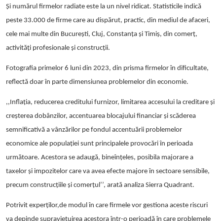
Și numărul firmelor radiate este la un nivel ridicat. Statisticile indică
peste
33.000 de firme
care au dispărut, practic, din mediul de afaceri,
cele mai multe din București, Cluj, Constanța și Timiș, din comerț,
activități profesionale și construcții.
Fotografia primelor 6 luni din 2023, din prisma firmelor în dificultate,
reflectă doar în parte dimensiunea problemelor din economie.
,,Inflația, reducerea creditului furnizor, limitarea accesului la creditare și
creșterea dobânzilor, accentuarea blocajului financiar și scăderea
semnificativă a vânzărilor pe fondul accentuării problemelor
economice ale populației sunt principalele provocări în perioada
următoare. Acestora se adaugă, bineînțeles,
posibila majorare a
taxelor și impozitelor care va avea efecte majore în sectoare sensibile,
precum construcțiile și comerțul
’’, arată analiza Sierra Quadrant.
Potrivit experților,de modul în care firmele vor gestiona aceste riscuri
va depinde supraviețuirea acestora într-o perioadă în care problemele