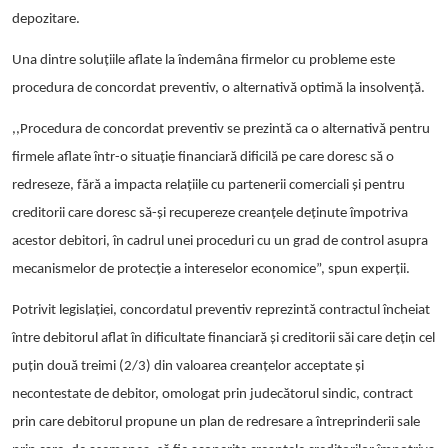
depozitare.
Una dintre soluțiile aflate la îndemâna firmelor cu probleme este
procedura de concordat preventiv, o alternativă optimă la insolvență.
,,Procedura de concordat preventiv se prezintă ca o
alternativă pentru
firmele aflate într-o situație financiară dificilă
pe care doresc să o
redreseze, fără a impacta relațiile cu partenerii comerciali și pentru
creditorii care doresc să-și recupereze creanțele deținute împotriva
acestor debitori, în cadrul unei proceduri cu un grad de control asupra
mecanismelor de protecție a intereselor economice”, spun experții.
Potrivit legislației, concordatul preventiv reprezintă contractul încheiat
între debitorul aflat în dificultate financiară și creditorii săi care dețin cel
puțin două treimi (2/3) din valoarea creanțelor acceptate și
necontestate de debitor, omologat prin judecătorul sindic, contract
prin care debitorul propune un plan de redresare a întreprinderii sale